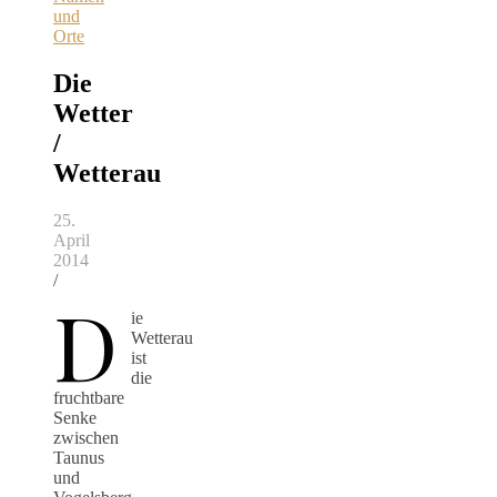
und
Orte
Die
Wetter
/
Wetterau
25.
April
2014
/
D
ie
Wetterau
ist
die
fruchtbare
Senke
zwischen
Taunus
und