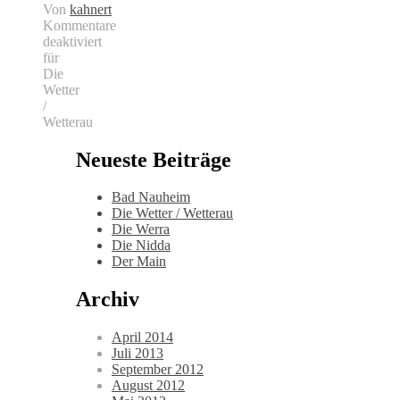
Von
kahnert
Kommentare
deaktiviert
für
Die
Wetter
/
Wetterau
Neueste Beiträge
Bad Nauheim
Die Wetter / Wetterau
Die Werra
Die Nidda
Der Main
Archiv
April 2014
Juli 2013
September 2012
August 2012