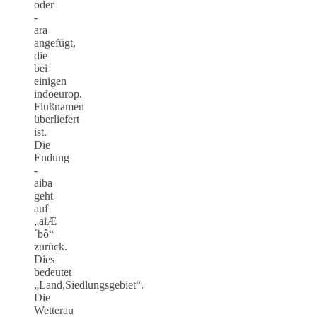
oder
-
ara
angefügt,
die
bei
einigen
indoeurop.
Flußnamen
überliefert
ist.
Die
Endung
-
aiba
geht
auf
„aiÆ
´bô“
zurück.
Dies
bedeutet
„Land,Siedlungsgebiet“.
Die
Wetterau