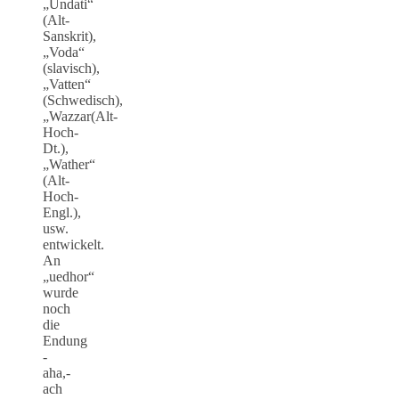
„Undati“
(Alt-
Sanskrit),
„Voda“
(slavisch),
„Vatten“
(Schwedisch),
„Wazzar(Alt-
Hoch-
Dt.),
„Wather“
(Alt-
Hoch-
Engl.),
usw.
entwickelt.
An
„uedhor“
wurde
noch
die
Endung
-
aha,-
ach